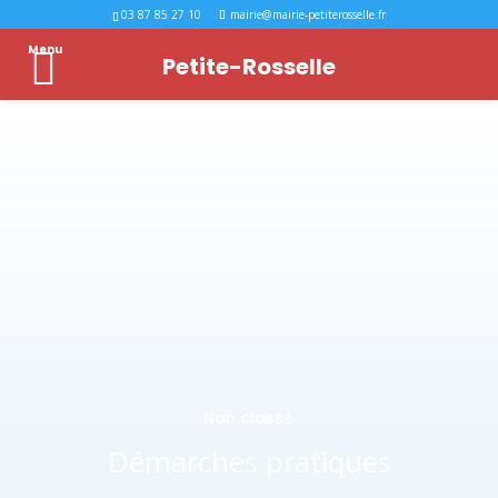
03 87 85 27 10
mairie@mairie-petiterosselle.fr
Menu
Petite-Rosselle
Non classé
Démarches pratiques