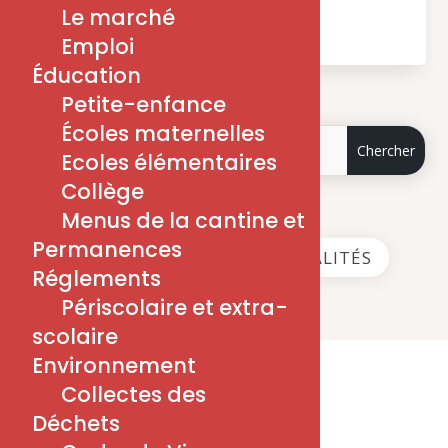
Le marché
Emploi
Éducation
Petite-enfance
Écoles maternelles
Ecoles élémentaires
Collège
Menus de la cantine et
Permanences
VOIR LES DERNIÈRES ACTUALITÉS
Réglements
Périscolaire et extra-
scolaire
Environnement
Collectes des
Déchets