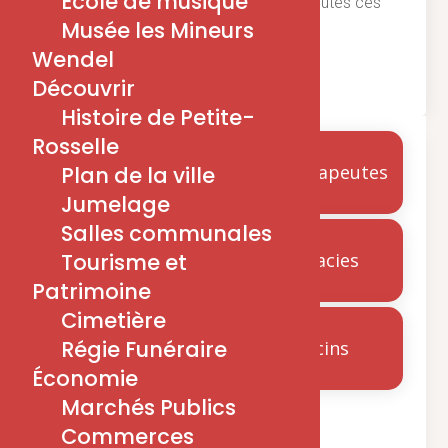
École de musique
pharmacies de garde… Retrouvez toutes ces
Musée les Mineurs
informations pratiques.
Wendel
Découvrir
Histoire de Petite-
Rosselle
Conseillers
Kinésithérapeutes
Plan de la ville
conjugaux
Jumelage
Salles communales
Tourisme et
Pharmacies
Infirmiers
Patrimoine
libéraux
Cimetière
Régie Funéraire
Médecins
Économie
Opticiens
Marchés Publics
Commerces