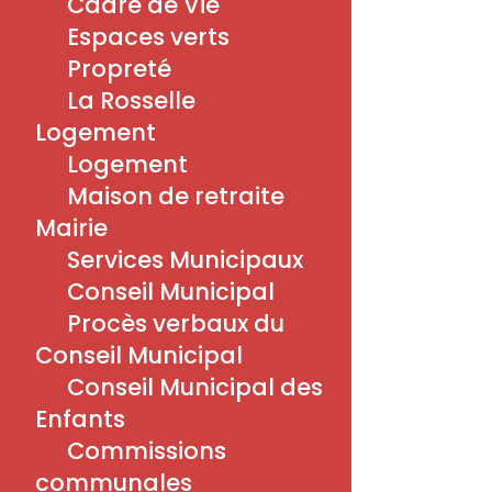
Cadre de Vie
Navigation
Espaces verts
Accueil
Propreté
Actualités
A la une
La Rosselle
Catégories
Logement
Horaires
Logement
Contact
Maison de retraite
Mairie
Menu
Services Municipaux
Associations
Conseil Municipal
Culture
Procès verbaux du
Découvrir
Conseil Municipal
Économie
Éducation
Conseil Municipal des
Environnement
Enfants
Commissions
communales
Menu