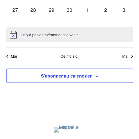
0
0
0
0
0
0
0
27
28
29
30
1
2
3
évènement,
évènement,
évènement,
évènement,
évènement,
évènement,
évènem
Il n’y a pas de évènements à venir.
Mar
Ce mois-ci
Mai
S’abonner au calendrier