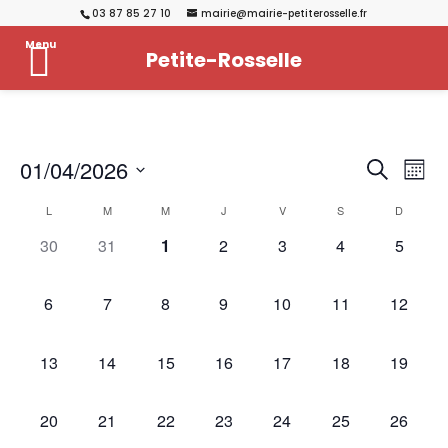
03 87 85 27 10
mairie@mairie-petiterosselle.fr
Menu
Petite-Rosselle
Reche
Na
01/04/2026
Recherch
Mois
de
et
Sélectionnez
vu
Calendrier
L
M
M
J
V
S
D
naviga
une
Év
de
de
0
0
0
0
0
0
0
date.
30
31
1
2
3
4
5
Évènements
évènement,
évènement,
évènement,
évènement,
évènement,
évènement,
vues
évènem
Évène
0
0
0
0
0
0
0
6
7
8
9
10
11
12
évènement,
évènement,
évènement,
évènement,
évènement,
évènement,
évèneme
0
0
0
0
0
0
0
13
14
15
16
17
18
19
évènement,
évènement,
évènement,
évènement,
évènement,
évènement,
évèneme
0
0
0
0
0
0
0
20
21
22
23
24
25
26
évènement,
évènement,
évènement,
évènement,
évènement,
évènement,
évèneme