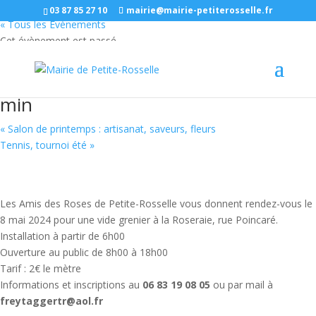
03 87 85 27 10
mairie@mairie-petiterosselle.fr
« Tous les Évènements
Cet évènement est passé
Vide grenier
08/05/2024 à 8 h 00 min
-
18 h 00
min
«
Salon de printemps : artisanat, saveurs, fleurs
Tennis, tournoi été
»
Les Amis des Roses de Petite-Rosselle vous donnent rendez-vous le
8 mai 2024 pour une vide grenier à la Roseraie, rue Poincaré.
Installation à partir de 6h00
Ouverture au public de 8h00 à 18h00
Tarif : 2€ le mètre
Informations et inscriptions au
06 83 19 08 05
ou par mail à
freytaggertr@aol.fr