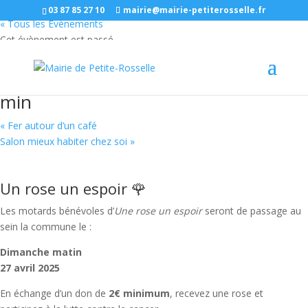
03 87 85 27 10
mairie@mairie-petiterosselle.fr
« Tous les Évènements
Cet évènement est passé
Un rose un espoir
27/04/2025 à 8 h 00 min
-
12 h 00
min
«
Fer autour d’un café
Salon mieux habiter chez soi
»
Un rose un espoir 🌹
Les motards bénévoles d’
Une rose un espoir
seront de passage au
sein la commune le :
Dimanche matin
27 avril 2025
En échange d’un don de
2
€
minimum
, recevez une rose et