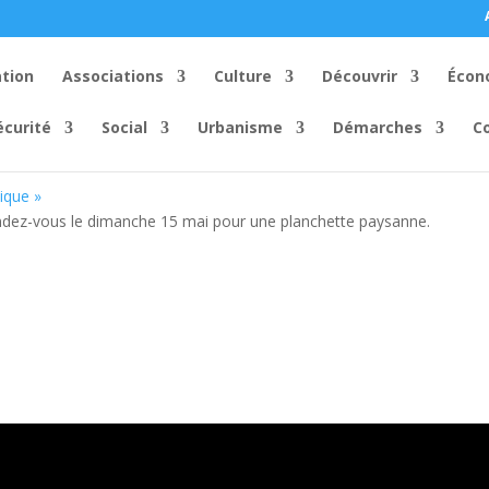
ation
Associations
Culture
Découvrir
Écon
ar le Syndicat Arboricole et Ho
écurité
Social
Urbanisme
Démarches
C
sique
»
endez-vous le dimanche 15 mai pour une planchette paysanne.