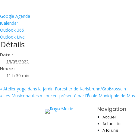
Google Agenda
iCalendar
Outlook 365
Outlook Live
Détails
Date :
15/05/2022
Heure :
11 h 30 min
«
Atelier yoga dans la jardin Forestier de Karlsbrunn/Großrosseln
« Les Musiconautes » concert présenté par l’École Municipale de Mu
Navigation
Accueil
Actualités
A la une