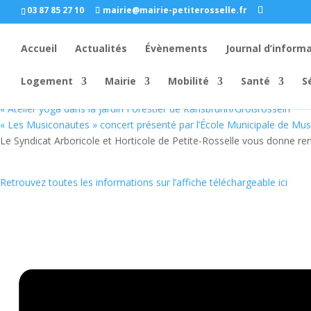
03 87 85 27 10
mairie@mairie-petiterosselle.fr
« Tous les Évènements
Cet évènement est passé
Accueil
Actualités
Évènements
Journal d’inform
Planchette paysanne organisée p
15/05/2022 à 11 h 30 min
Logement
Mairie
Mobilité
Santé
S
«
Atelier yoga dans la jardin Forestier de Karlsbrunn/Großrosseln
« Les Musiconautes » concert présenté par l’École Municipale de Mu
Le Syndicat Arboricole et Horticole de Petite-Rosselle vous donne r
Retrouvez toutes les informations sur l’affiche téléchargeable ici