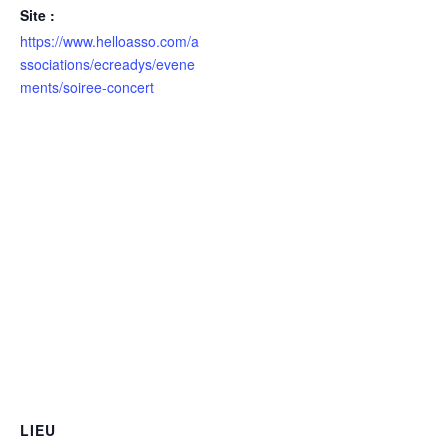
Site :
https://www.helloasso.com/a
ssociations/ecreadys/evene
ments/soiree-concert
LIEU