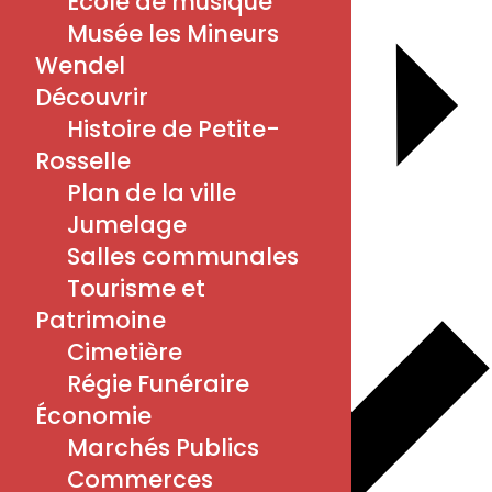
École de musique
Musée les Mineurs
Wendel
Découvrir
Histoire de Petite-
Rosselle
Plan de la ville
Jumelage
Salles communales
Ajouter au calendrier
Tourisme et
Patrimoine
Cimetière
Régie Funéraire
Économie
Marchés Publics
Commerces