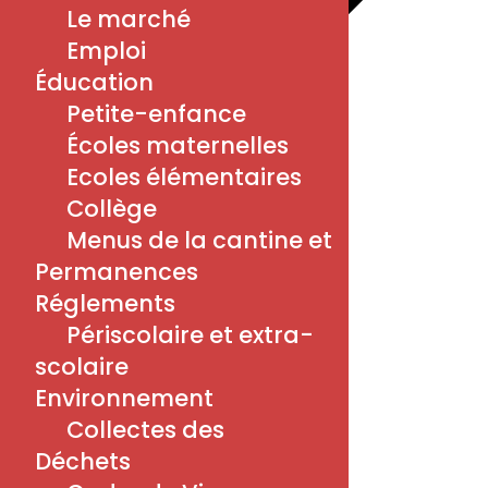
Le marché
Emploi
Éducation
Petite-enfance
Écoles maternelles
Google Agenda
Ecoles élémentaires
iCalendar
Collège
Outlook 365
Menus de la cantine et
Outlook Live
Détails
Permanences
Réglements
Date :
26/02/2025
Périscolaire et extra-
Heure :
scolaire
14 h 00 min - 17 h 00 min
Environnement
Prix :
Collectes des
4€
Déchets
Organisateur