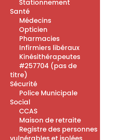
Stationnement
Contact
Santé
Médecins
Menu
Opticien
Associations
Pharmacies
Culture
Infirmiers libéraux
Découvrir
Kinésithérapeutes
Économie
Éducation
#257704 (pas de
Environnement
titre)
Sécurité
Police Municipale
Menu
Social
Logement
Mairie
CCAS
Mobilité
Maison de retraite
Santé
Registre des personnes
Social
Sécurité
vulnérables et isolées