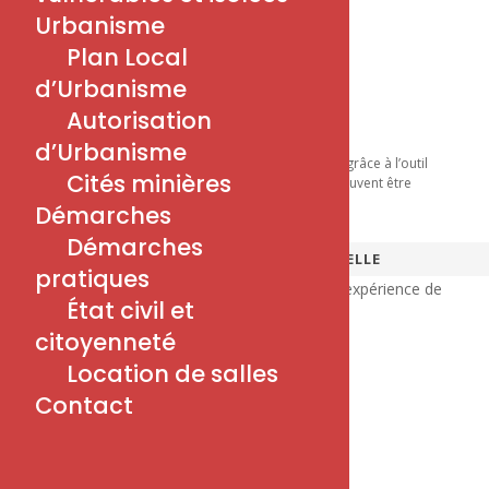
Urbanisme
Plan Local
Mentions
d’Urbanisme
Politique de Confidentialité
Autorisation
Mentions Légales
d’Urbanisme
Notre site est disponible en plusieurs langues grâce à l’outil
Cités minières
Google Traduction
. Certaines traductions peuvent être
approximatives.
Démarches
Démarches
2026 - MAIRIE DE PETITE-ROSSELLE
pratiques
Nous utilisons des cookies pour améliorer votre expérience de
État civil et
navigation.
citoyenneté
D'ACCORD
Confidentialité
Cookies et Confidentialité
Location de salles
Contact
Fermer
Privacy Overview