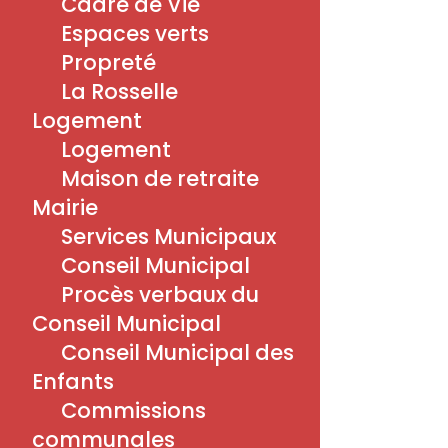
Cadre de Vie
Les Amis des Roses
Espaces verts
Téléphone :
Propreté
0687190805
La Rosselle
E-mail :
freytaggertr@aol.fr
Logement
Logement
Lieu
Maison de retraite
Espace la Concorde
Mairie
Contour Saint-Charles
Services Municipaux
Petite-Rosselle
,
57540
France
+ Google Map
Conseil Municipal
Procès verbaux du
Conseil Municipal
Conseil Municipal des
Enfants
Commissions
communales