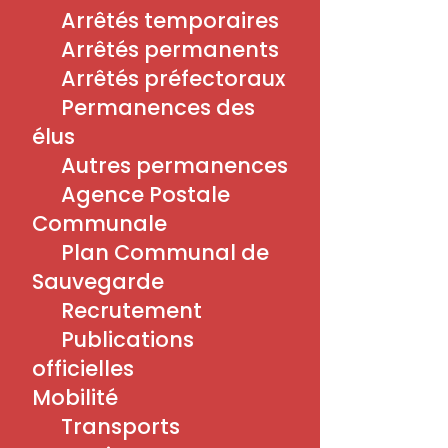
Arrêtés temporaires
Arrêtés permanents
Arrêtés préfectoraux
Permanences des
élus
Autres permanences
Agence Postale
«
Repas du Carnaval – Personnes du 3ème âge
Visite nocturne à la Cap Lamp
»
Communale
Plan Communal de
Sauvegarde
Recrutement
Navigation
Publications
Accueil
officielles
Actualités
A la une
Mobilité
Catégories
Transports
Horaires