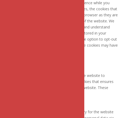
This website uses cookies to improve your experience while you
navigate through the website. Out of these cookies, the cookies that
are categorized as necessary are stored on your browser as they are
essential for the working of basic functionalities of the website. We
also use third-party cookies that help us analyze and understand
how you use this website. These cookies will be stored in your
browser only with your consent. You also have the option to opt-out
of these cookies. But opting out of some of these cookies may have
an effect on your browsing experience.
Necessary
Necessary
Toujours activé
Necessary cookies are absolutely essential for the website to
function properly. This category only includes cookies that ensures
basic functionalities and security features of the website. These
cookies do not store any personal information.
Non-necessary
Non-necessary
Any cookies that may not be particularly necessary for the website
to function and is used specifically to collect user personal data via