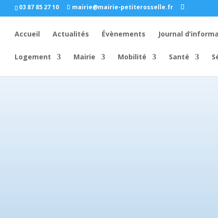
03 87 85 27 10
mairie@mairie-petiterosselle.fr
Accueil
Actualités
Évènements
Journal d’inform
Logement
Mairie
Mobilité
Santé
S