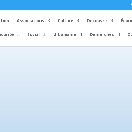
ation
Associations
Culture
Découvrir
Écon
écurité
Social
Urbanisme
Démarches
C