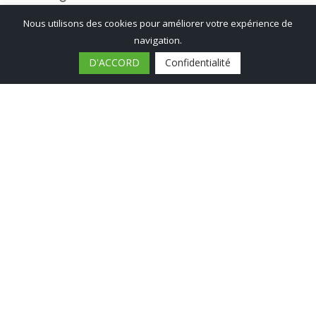
Accueil
Nous utilisons des cookies pour améliorer votre expérience de
Actualités
navigation.
A la une
Catégories
D'ACCORD
Confidentialité
Horaires
Contact
Menu
Associations
Culture
Découvrir
Économie
Éducation
Environnement
Menu
Logement