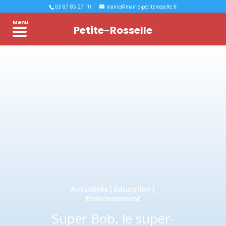
03 87 85 27 10
mairie@mairie-petiterosselle.fr
Menu
Petite-Rosselle
Actualités
|
Éducation
|
Environnement
Super Bob, le super-