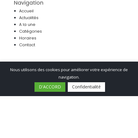
Navigation
Accueil
Actualités
A la une
Catégories
Horaires
Contact
Menu
Nous utilisons des cookies pour améliorer votre expérience de
Associations
navigation.
Culture
D'ACCORD
Confidentialité
Découvrir
Économie
Éducation
Environnement
Menu