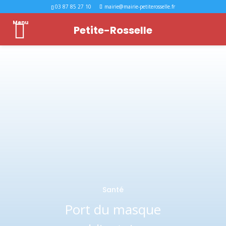
03 87 85 27 10
mairie@mairie-petiterosselle.fr
Menu
Petite-Rosselle
Santé
Port du masque