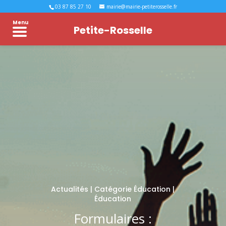
03 87 85 27 10
mairie@mairie-petiterosselle.fr
Menu
Petite-Rosselle
Actualités
|
Catégorie Éducation
|
Éducation
Formulaires :