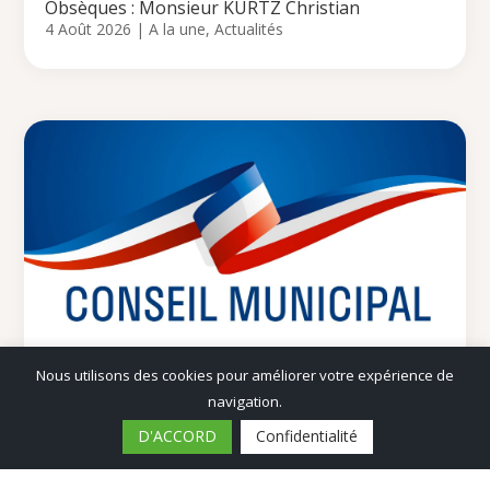
Obsèques : Monsieur KURTZ Christian
4 Août 2026
|
A la une
,
Actualités
Nous utilisons des cookies pour améliorer votre expérience de
Séance du Conseil Municipal
navigation.
30 Juil 2026
|
A la une
,
Actualités
,
Mairie
D'ACCORD
Confidentialité