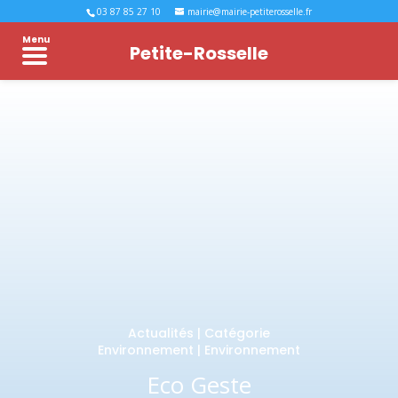
03 87 85 27 10
mairie@mairie-petiterosselle.fr
Menu
Petite-Rosselle
Actualités
|
Catégorie
Environnement
|
Environnement
Eco Geste