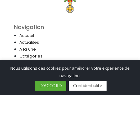
Navigation
Accueil
Actualités
A la une
Catégories
Horaires
Nous utilisons des cookies pour améliorer votre expérience de
Contact
navigation.
D'ACCORD
Confidentialité
Menu
Associations
Culture
Découvrir
Économie
Éducation
Environnement