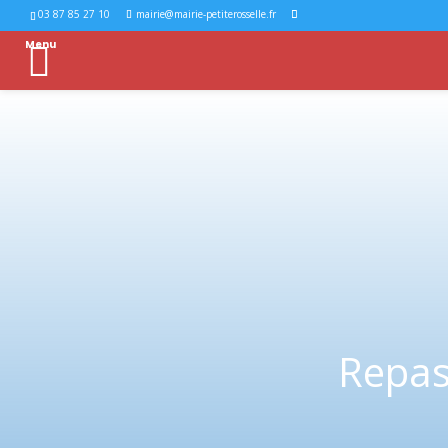
03 87 85 27 10
mairie@mairie-petiterosselle.fr
Menu
Repas