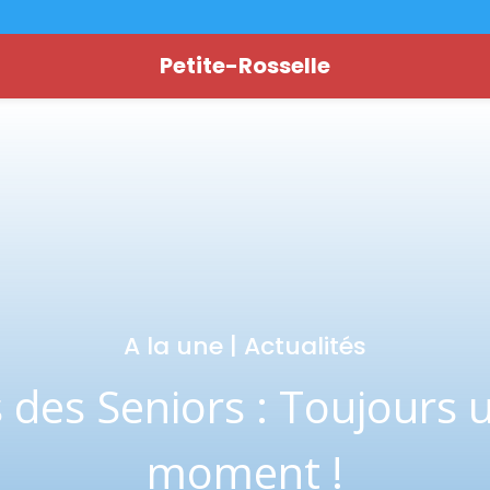
Petite-Rosselle
A la une
|
Actualités
 des Seniors : Toujours 
moment !