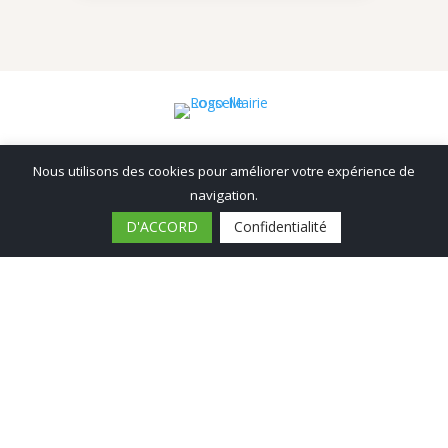
Navigation
Nous utilisons des cookies pour améliorer votre expérience de
Accueil
navigation.
Actualités
D'ACCORD
Confidentialité
A la une
Catégories
Horaires
Contact
Menu
Associations
Culture
Découvrir