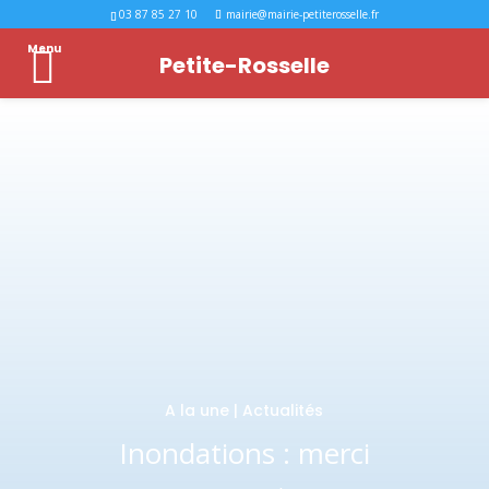
03 87 85 27 10
mairie@mairie-petiterosselle.fr
Menu
Petite-Rosselle
A la une
|
Actualités
Inondations : merci